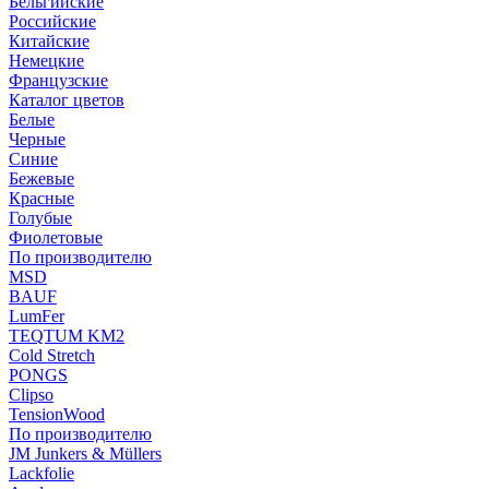
Бельгийские
Российские
Китайские
Немецкие
Французские
Каталог цветов
Белые
Черные
Синие
Бежевые
Красные
Голубые
Фиолетовые
По производителю
MSD
BAUF
LumFer
TEQTUM KM2
Cold Stretch
PONGS
Clipso
TensionWood
По производителю
JM Junkers & Müllers
Lackfolie