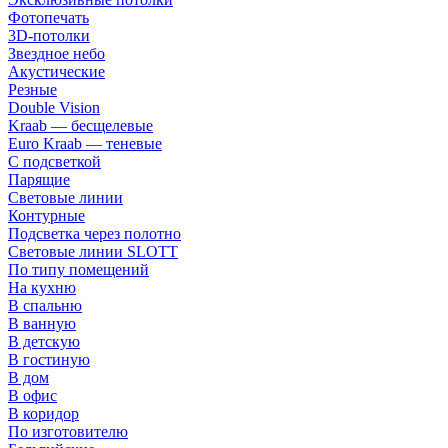
Фотопечать
3D-потолки
Звездное небо
Акустические
Резные
Double Vision
Kraab — бесщелевые
Euro Kraab — теневые
С подсветкой
Парящие
Световые линии
Контурные
Подсветка через полотно
Световые линии SLOTT
По типу помещений
На кухню
В спальню
В ванную
В детскую
В гостиную
В дом
В офис
В коридор
По изготовителю