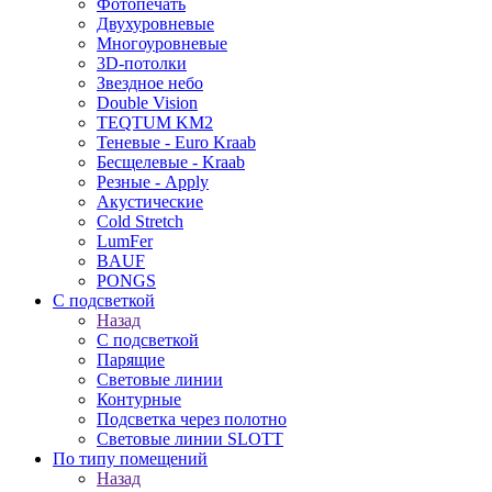
Фотопечать
Двухуровневые
Многоуровневые
3D-потолки
Звездное небо
Double Vision
TEQTUM KM2
Теневые - Euro Kraab
Бесщелевые - Kraab
Резные - Apply
Акустические
Cold Stretch
LumFer
BAUF
PONGS
С подсветкой
Назад
С подсветкой
Парящие
Световые линии
Контурные
Подсветка через полотно
Световые линии SLOTT
По типу помещений
Назад