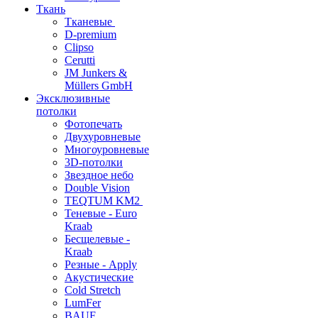
Ткань
Тканевые
D-premium
Clipso
Cerutti
JM Junkers &
Müllers GmbH
Эксклюзивные
потолки
Фотопечать
Двухуровневые
Многоуровневые
3D-потолки
Звездное небо
Double Vision
TEQTUM KM2
Теневые - Euro
Kraab
Бесщелевые -
Kraab
Резные - Apply
Акустические
Cold Stretch
LumFer
BAUF