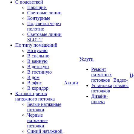
С подсветкой
Парящие
Световые линии
Контурные
Подсветка через
полотно
Световые линии
SLOTT
По типу помещений
На кухню
В спальню
Услуги
В ванную
В детскую
Ремонт
В гостиную
натяжных
Ц
В дом
потолков
Видео-
В офис
Акции
Установка
отзывы
В коридор
потолков
Каталог цветов
Дизайн-
натяжного потолка
проект
Белые натяжные
потолки
Черные
натяжные
потолки
Синий натяжной