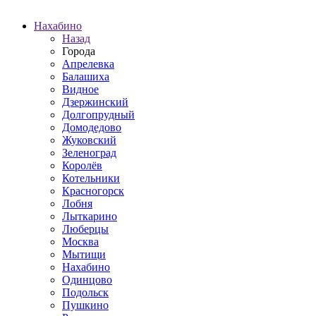
Нахабино
Назад
Города
Апрелевка
Балашиха
Видное
Дзержинский
Долгопрудный
Домодедово
Жуковский
Зеленоград
Королёв
Котельники
Красногорск
Лобня
Лыткарино
Люберцы
Москва
Мытищи
Нахабино
Одинцово
Подольск
Пушкино