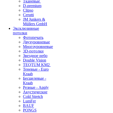
Тканевые
D-premium
Clipso
Cerutti
JM Junkers &
Müllers GmbH
Эксклюзивные
потолки
Фотопечать
Двухуровневые
Многоуровневые
3D-потолки
Звездное небо
Double Vision
TEQTUM KM2
Теневые - Euro
Kraab
Бесщелевые -
Kraab
Резные - Apply
Акустические
Cold Stretch
LumFer
BAUF
PONGS