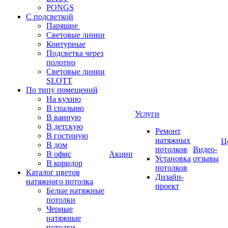
PONGS
С подсветкой
Парящие
Световые линии
Контурные
Подсветка через
полотно
Световые линии
SLOTT
По типу помещений
На кухню
В спальню
Услуги
В ванную
В детскую
Ремонт
В гостиную
натяжных
Ц
В дом
потолков
Видео-
В офис
Акции
Установка
отзывы
В коридор
потолков
Каталог цветов
Дизайн-
натяжного потолка
проект
Белые натяжные
потолки
Черные
натяжные
потолки