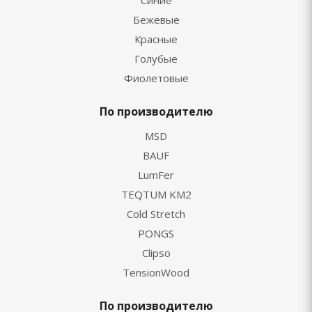
Синие
Бежевые
Красные
Голубые
Фиолетовые
По производителю
MSD
BAUF
LumFer
TEQTUM KM2
Cold Stretch
PONGS
Clipso
TensionWood
По производителю