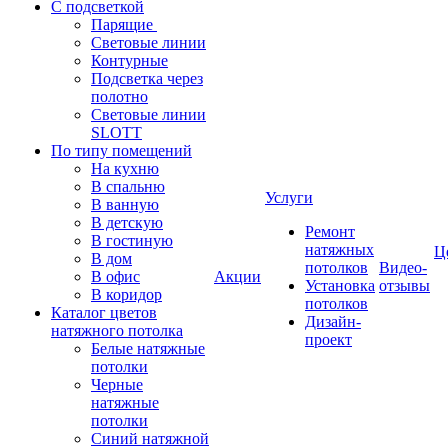
С подсветкой
Парящие
Световые линии
Контурные
Подсветка через
полотно
Световые линии
SLOTT
По типу помещений
На кухню
В спальню
Услуги
В ванную
В детскую
Ремонт
В гостиную
натяжных
Ц
В дом
потолков
Видео-
В офис
Акции
Установка
отзывы
В коридор
потолков
Каталог цветов
Дизайн-
натяжного потолка
проект
Белые натяжные
потолки
Черные
натяжные
потолки
Синий натяжной