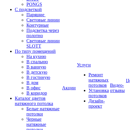
PONGS
С подсветкой
Парящие
Световые линии
Контурные
Подсветка через
полотно
Световые линии
SLOTT
По типу помещений
На кухню
В спальню
Услуги
В ванную
В детскую
Ремонт
В гостиную
натяжных
Ц
В дом
потолков
Видео-
В офис
Акции
Установка
отзывы
В коридор
потолков
Каталог цветов
Дизайн-
натяжного потолка
проект
Белые натяжные
потолки
Черные
натяжные
потолки