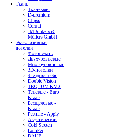
Ткань
Тканевые
D-premium
Clipso
Cerutti
JM Junkers &
Müllers GmbH
Эксклюзивные
потолки
Фотопечать
Двухуровневые
Многоуровневые
3D-потолки
Звездное небо
Double Vision
TEQTUM KM2
Теневые - Euro
Kraab
Бесщелевые -
Kraab
Резные - Apply
Акустические
Cold Stretch
LumFer
BAUF