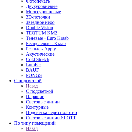
Фотопечать
Двухуровневые
Многоуровневые
3D-потолки
Звездное небо
Double Vision
TEQTUM KM2
Теневые - Euro Kraab
Бесщелевые - Kraab
Резные - Apply
Акустические
Cold Stretch
LumFer
BAUF
PONGS
С подсветкой
Назад
С подсветкой
Парящие
Световые линии
Контурные
Подсветка через полотно
Световые линии SLOTT
По типу помещений
Назад