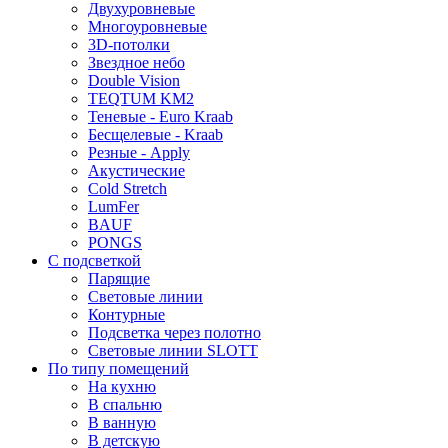
Двухуровневые
Многоуровневые
3D-потолки
Звездное небо
Double Vision
TEQTUM KM2
Теневые - Euro Kraab
Бесщелевые - Kraab
Резные - Apply
Акустические
Cold Stretch
LumFer
BAUF
PONGS
С подсветкой
Парящие
Световые линии
Контурные
Подсветка через полотно
Световые линии SLOTT
По типу помещений
На кухню
В спальню
В ванную
В детскую