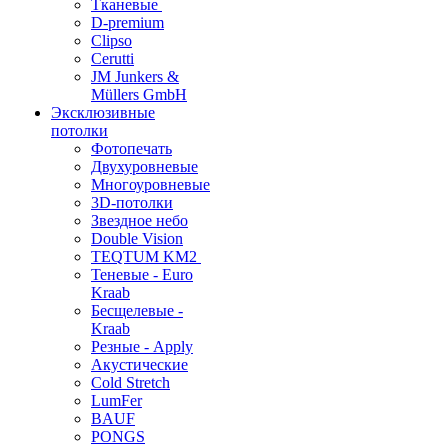
Тканевые
D-premium
Clipso
Cerutti
JM Junkers &
Müllers GmbH
Эксклюзивные
потолки
Фотопечать
Двухуровневые
Многоуровневые
3D-потолки
Звездное небо
Double Vision
TEQTUM KM2
Теневые - Euro
Kraab
Бесщелевые -
Kraab
Резные - Apply
Акустические
Cold Stretch
LumFer
BAUF
PONGS