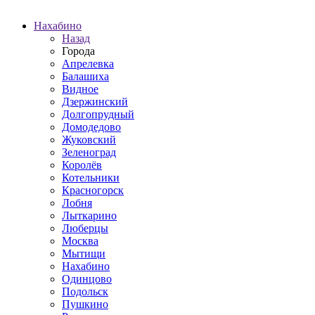
Нахабино
Назад
Города
Апрелевка
Балашиха
Видное
Дзержинский
Долгопрудный
Домодедово
Жуковский
Зеленоград
Королёв
Котельники
Красногорск
Лобня
Лыткарино
Люберцы
Москва
Мытищи
Нахабино
Одинцово
Подольск
Пушкино