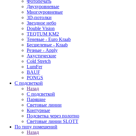
Фотопечать
Двухуровневые
Многоуровневые
3D-потолки
Звездное небо
Double Vision
TEQTUM KM2
Теневые - Euro Kraab
Бесщелевые - Kraab
Резные - Apply
Акустические
Cold Stretch
LumFer
BAUF
PONGS
С подсветкой
Назад
С подсветкой
Парящие
Световые линии
Контурные
Подсветка через полотно
Световые линии SLOTT
По типу помещений
Назад