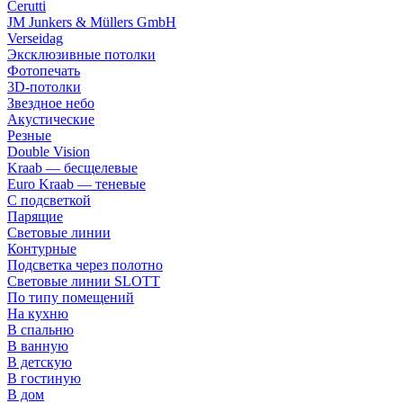
Cerutti
JM Junkers & Müllers GmbH
Verseidag
Эксклюзивные потолки
Фотопечать
3D-потолки
Звездное небо
Акустические
Резные
Double Vision
Kraab — бесщелевые
Euro Kraab — теневые
С подсветкой
Парящие
Световые линии
Контурные
Подсветка через полотно
Световые линии SLOTT
По типу помещений
На кухню
В спальню
В ванную
В детскую
В гостиную
В дом