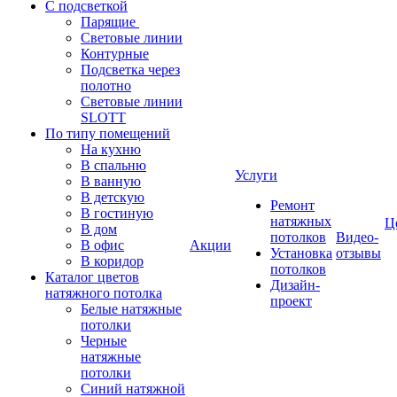
С подсветкой
Парящие
Световые линии
Контурные
Подсветка через
полотно
Световые линии
SLOTT
По типу помещений
На кухню
В спальню
Услуги
В ванную
В детскую
Ремонт
В гостиную
натяжных
Ц
В дом
потолков
Видео-
В офис
Акции
Установка
отзывы
В коридор
потолков
Каталог цветов
Дизайн-
натяжного потолка
проект
Белые натяжные
потолки
Черные
натяжные
потолки
Синий натяжной