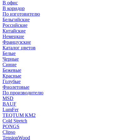
В офис
В коридор
По изготовителю
Бельгийские
Российские
Китайские
Немецкие
Французские
Каталог цветов
Белые
Черные
Синие
Бежевые
Красные
Голубые
Фиолетовые
По производителю
MSD
BAUF
LumFer
TEQTUM KM2
Cold Stretch
PONGS
Clipso
TensionWood