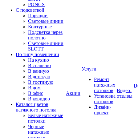
PONGS
С подсветкой
Парящие
Световые линии
Контурные
Подсветка через
полотно
Световые линии
SLOTT
По типу помещений
На кухню
В спальню
Услуги
В ванную
В детскую
Ремонт
В гостиную
натяжных
Ц
В дом
потолков
Видео-
В офис
Акции
Установка
отзывы
В коридор
потолков
Каталог цветов
Дизайн-
натяжного потолка
проект
Белые натяжные
потолки
Черные
натяжные
потолки