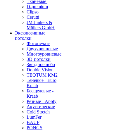
Тканевые
D-premium
Clipso
Cerutti
JM Junkers &
Müllers GmbH
Эксклюзивные
потолки
Фотопечать
Двухуровневые
Многоуровневые
3D-потолки
Звездное небо
Double Vision
TEQTUM KM2
Теневые - Euro
Kraab
Бесщелевые -
Kraab
Резные - Apply
Акустические
Cold Stretch
LumFer
BAUF
PONGS