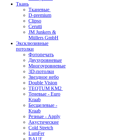
Ткань
Тканевые
D-premium
Clipso
Cerutti
JM Junkers &
Müllers GmbH
Эксклюзивные
потолки
Фотопечать
Двухуровневые
Многоуровневые
3D-потолки
Звездное небо
Double Vision
TEQTUM KM2
Теневые - Euro
Kraab
Бесщелевые -
Kraab
Резные - Apply
Акустические
Cold Stretch
LumFer
BAUF