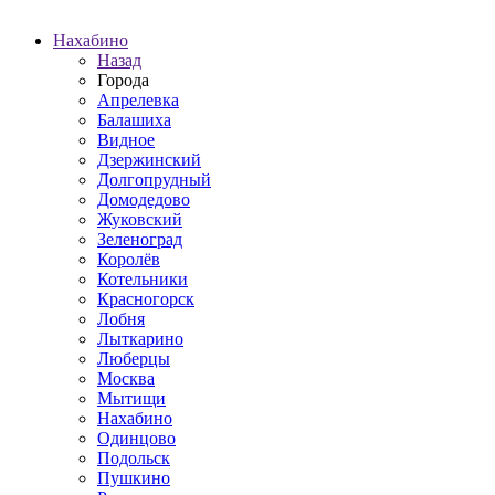
Нахабино
Назад
Города
Апрелевка
Балашиха
Видное
Дзержинский
Долгопрудный
Домодедово
Жуковский
Зеленоград
Королёв
Котельники
Красногорск
Лобня
Лыткарино
Люберцы
Москва
Мытищи
Нахабино
Одинцово
Подольск
Пушкино