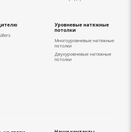
дителю
Уровневые натяжные
потолки
üllers
Многоуровневые натяжные
потолки
Двухуровневые натяжные
потолки
Наши контакты