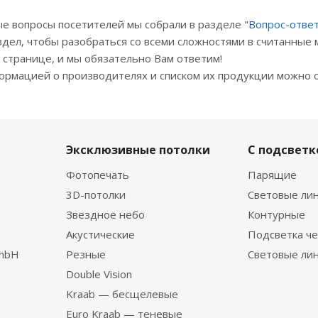
е вопросы посетителей мы собрали в разделе "
Вопрос-отве
здел, чтобы разобраться со всеми сложностями в считанные 
е странице, и мы обязательно Вам ответим!
формацией о производителях и списком их продукции можно 
Эксклюзивные потолки
С подсветк
Фотопечать
Парящие
3D-потолки
Световые ли
Звездное небо
Контурные
Акустические
Подсветка че
GmbH
Резные
Световые ли
Double Vision
Kraab — бесщелевые
Euro Kraab — теневые