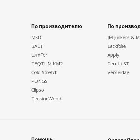
По производителю
По произво
MSD
JM Junkers & M
BAUF
Lackfolie
LumFer
Apply
TEQTUM KM2
Cerutti ST
Cold Stretch
Verseidag
PONGS
Clipso
TensionWood
Помощь