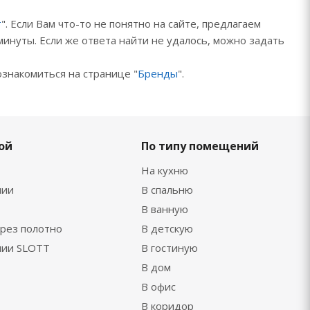
т
". Если Вам что-то не понятно на сайте, предлагаем
минуты. Если же ответа найти не удалось, можно задать
ознакомиться на странице "
Бренды
".
ой
По типу помещений
На кухню
нии
В спальню
В ванную
рез полотно
В детскую
нии SLOTT
В гостиную
В дом
В офис
В коридор