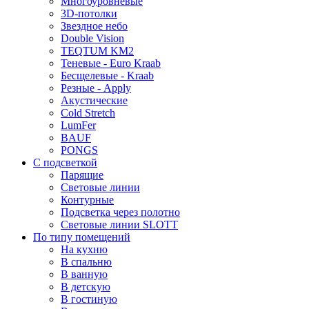
Многоуровневые
3D-потолки
Звездное небо
Double Vision
TEQTUM KM2
Теневые - Euro Kraab
Бесщелевые - Kraab
Резные - Apply
Акустические
Cold Stretch
LumFer
BAUF
PONGS
С подсветкой
Парящие
Световые линии
Контурные
Подсветка через полотно
Световые линии SLOTT
По типу помещений
На кухню
В спальню
В ванную
В детскую
В гостиную