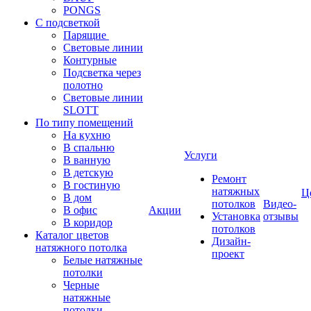
PONGS
С подсветкой
Парящие
Световые линии
Контурные
Подсветка через
полотно
Световые линии
SLOTT
По типу помещений
На кухню
В спальню
Услуги
В ванную
В детскую
Ремонт
В гостиную
натяжных
Ц
В дом
потолков
Видео-
В офис
Акции
Установка
отзывы
В коридор
потолков
Каталог цветов
Дизайн-
натяжного потолка
проект
Белые натяжные
потолки
Черные
натяжные
потолки