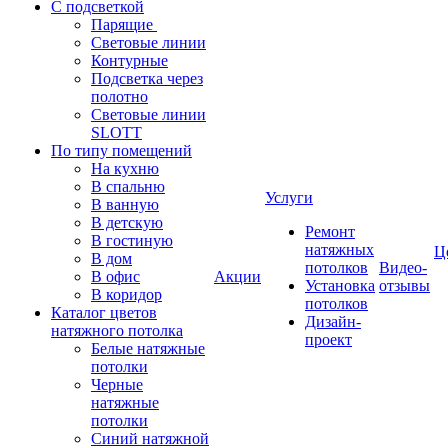
С подсветкой
Парящие
Световые линии
Контурные
Подсветка через
полотно
Световые линии
SLOTT
По типу помещений
На кухню
В спальню
Услуги
В ванную
В детскую
Ремонт
В гостиную
натяжных
Ц
В дом
потолков
Видео-
В офис
Акции
Установка
отзывы
В коридор
потолков
Каталог цветов
Дизайн-
натяжного потолка
проект
Белые натяжные
потолки
Черные
натяжные
потолки
Синий натяжной