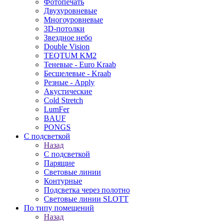
Фотопечать
Двухуровневые
Многоуровневые
3D-потолки
Звездное небо
Double Vision
TEQTUM KM2
Теневые - Euro Kraab
Бесщелевые - Kraab
Резные - Apply
Акустические
Cold Stretch
LumFer
BAUF
PONGS
С подсветкой
Назад
С подсветкой
Парящие
Световые линии
Контурные
Подсветка через полотно
Световые линии SLOTT
По типу помещений
Назад