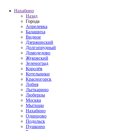
Нахабино
Назад
Города
Апрелевка
Балашиха
Видное
Дзержинский
Долгопрудный
Домодедово
Жуковский
Зеленоград
Королёв
Котельники
Красногорск
Лобня
Лыткарино
Люберцы
Москва
Мытищи
Нахабино
Одинцово
Подольск
Пушкино