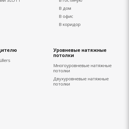
нии SLOTT
В гостиную
В дом
В офис
В коридор
дителю
Уровневые натяжные
потолки
üllers
Многоуровневые натяжные
потолки
Двухуровневые натяжные
потолки