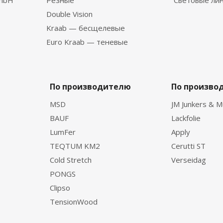
GmbH
Резные
Световые ли
Double Vision
Kraab — бесщелевые
Euro Kraab — теневые
По производителю
По произво
MSD
JM Junkers & M
BAUF
Lackfolie
LumFer
Apply
TEQTUM KM2
Cerutti ST
Cold Stretch
Verseidag
PONGS
Clipso
TensionWood