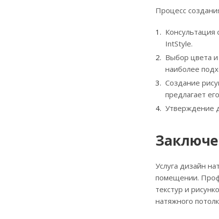
Процесс создания
Консультация 
IntStyle.
Выбор цвета и
наиболее под
Создание рису
предлагает ег
Утверждение ди
Заключе
Услуга дизайн на
помещении. Проф
текстур и рисунк
натяжного потолк