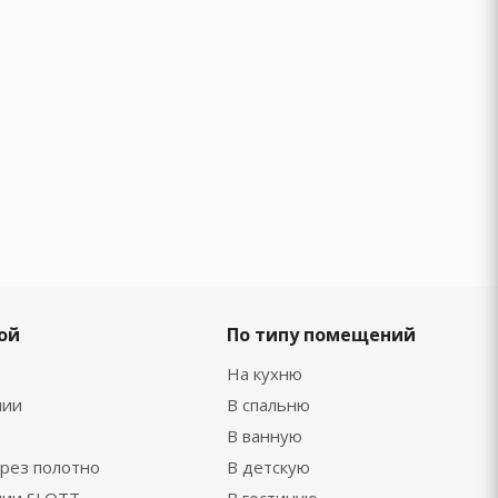
ой
По типу помещений
На кухню
нии
В спальню
В ванную
рез полотно
В детскую