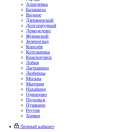
Апрелевка
Балашиха
Видное
Дзержинский
Долгопрудный
Домодедово
Жуковский
Зеленоград
Королёв
Котельники
Красногорск
Лобня
Лыткарино
Люберцы
Москва
Мытищи
Нахабино
Одинцово
Подольск
Пушкино
Реутов
Химки
Личный кабинет