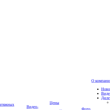
О компани
Ново
Виде
Диле
Цены
натяжных
Видео-
Фото