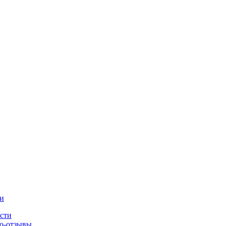
и
сти
о-отзывы