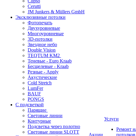
Clipso
Cerutti
JM Junkers & Müllers GmbH
Эксклюзивные потолки
Фотопечать
Двухуровневые
Многоуровневые
3D-потолки
Звездное небо
Double Vision
TEQTUM KM2
Теневые - Euro Kraab
Бесщелевые - Kraab
Резные - Apply
Акустические
Cold Stretch
LumFer
BAUF
PONGS
С подсветкой
Парящие
Световые линии
Услуги
Контурные
Подсветка через полотно
Ремонт 
Световые линии SLOTT
Акции
потолков