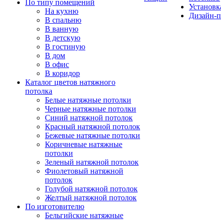
По типу помещений
Установк
На кухню
Дизайн-п
В спальню
В ванную
В детскую
В гостиную
В дом
В офис
В коридор
Каталог цветов натяжного
потолка
Белые натяжные потолки
Черные натяжные потолки
Синий натяжной потолок
Красный натяжной потолок
Бежевые натяжные потолки
Коричневые натяжные
потолки
Зеленый натяжной потолок
Фиолетовый натяжной
потолок
Голубой натяжной потолок
Желтый натяжной потолок
По изготовителю
Бельгийские натяжные