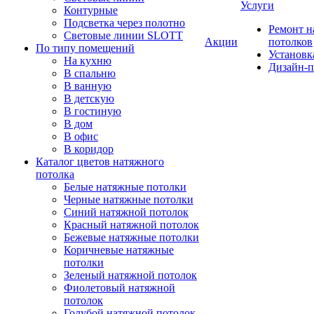
Услуги
Контурные
Подсветка через полотно
Ремонт 
Световые линии SLOTT
Акции
потолков
По типу помещений
Установк
На кухню
Дизайн-п
В спальню
В ванную
В детскую
В гостиную
В дом
В офис
В коридор
Каталог цветов натяжного
потолка
Белые натяжные потолки
Черные натяжные потолки
Синий натяжной потолок
Красный натяжной потолок
Бежевые натяжные потолки
Коричневые натяжные
потолки
Зеленый натяжной потолок
Фиолетовый натяжной
потолок
Голубой натяжной потолок