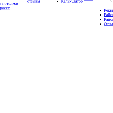
отзывы
Калькулятор
а потолков
роект
Рекв
Райо
Райо
Отз