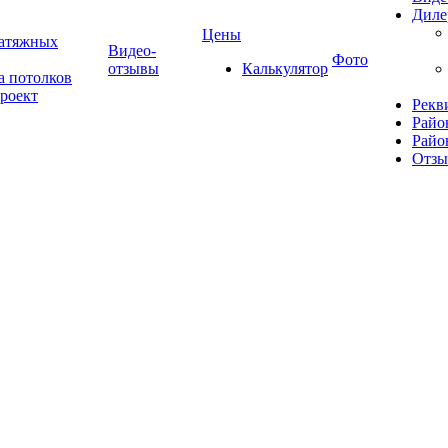
Диле
Цены
натяжных
Видео-
Фото
отзывы
Калькулятор
а потолков
роект
Рекв
Райо
Райо
Отз