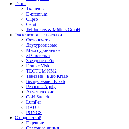
Ткань
Тканевые
D-premium
Clipso
Cerutti
JM Junkers & Müllers GmbH
Эксклюзивные потолки
Фотопечать
Двухуровневые
Многоуровневые
3D-потолки
Звездное небо
Double Vision
TEQTUM KM2
Теневые - Euro Kraab
Бесщелевые - Kraab
Резные - Apply
Акустические
Cold Stretch
LumFer
BAUF
PONGS
С подсветкой
Парящие
Световые линии