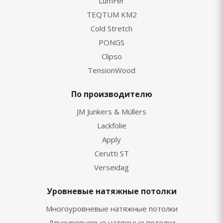
LumFer
TEQTUM KM2
Cold Stretch
PONGS
Clipso
TensionWood
По производителю
JM Junkers & Müllers
Lackfolie
Apply
Cerutti ST
Verseidag
Уровневые натяжные потолки
Многоуровневые натяжные потолки
Двухуровневые натяжные потолки