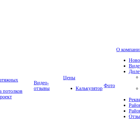
О компани
Ново
Виде
Диле
Цены
натяжных
Видео-
Фото
отзывы
Калькулятор
а потолков
роект
Рекв
Райо
Райо
Отз