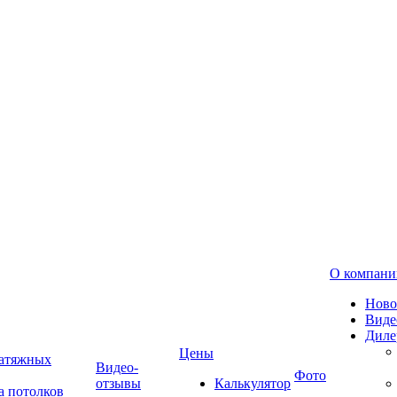
О компани
Ново
Виде
Диле
Цены
натяжных
Видео-
Фото
отзывы
Калькулятор
а потолков