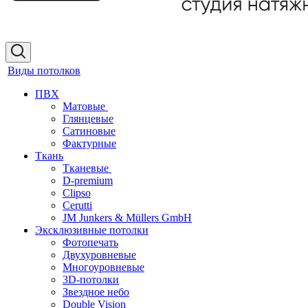
Виды потолков
ПВХ
Матовые
Глянцевые
Сатиновые
Фактурные
Ткань
Тканевые
D-premium
Clipso
Cerutti
JM Junkers & Müllers GmbH
Эксклюзивные потолки
Фотопечать
Двухуровневые
Многоуровневые
3D-потолки
Звездное небо
Double Vision