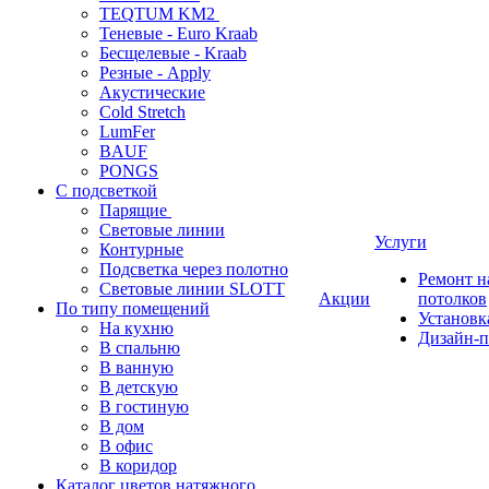
TEQTUM KM2
Теневые - Euro Kraab
Бесщелевые - Kraab
Резные - Apply
Акустические
Cold Stretch
LumFer
BAUF
PONGS
С подсветкой
Парящие
Световые линии
Услуги
Контурные
Подсветка через полотно
Ремонт 
Световые линии SLOTT
Акции
потолков
По типу помещений
Установк
На кухню
Дизайн-п
В спальню
В ванную
В детскую
В гостиную
В дом
В офис
В коридор
Каталог цветов натяжного