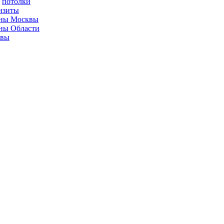
потолки
изиты
ны Москвы
ны Области
ывы