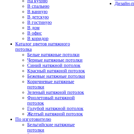
На кухню
Дизайн-п
В спальню
В ванную
В детскую
В гостиную
В дом
В офис
В коридор
Каталог цветов натяжного
потолка
Белые натяжные потолки
Черные натяжные потолки
Синий натяжной потолок
Красный натяжной потолок
Бежевые натяжные потолки
Коричневые натяжные
потолки
Зеленый натяжной потолок
Фиолетовый натяжной
потолок
Голубой натяжной потолок
Желтый натяжной потолок
По изготовителю
Бельгийские натяжные
потолки