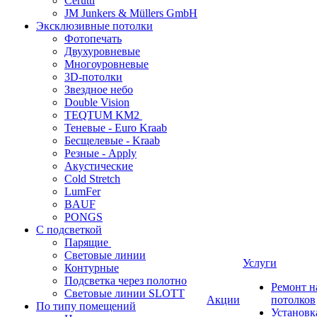
Cerutti
JM Junkers & Müllers GmbH
Эксклюзивные потолки
Фотопечать
Двухуровневые
Многоуровневые
3D-потолки
Звездное небо
Double Vision
TEQTUM KM2
Теневые - Euro Kraab
Бесщелевые - Kraab
Резные - Apply
Акустические
Cold Stretch
LumFer
BAUF
PONGS
С подсветкой
Парящие
Световые линии
Услуги
Контурные
Подсветка через полотно
Ремонт 
Световые линии SLOTT
Акции
потолков
По типу помещений
Установк