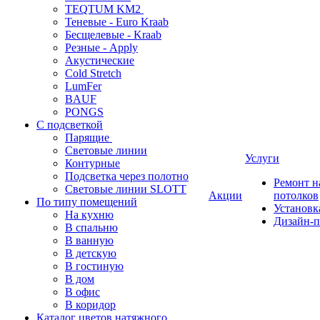
TEQTUM KM2
Теневые - Euro Kraab
Бесщелевые - Kraab
Резные - Apply
Акустические
Cold Stretch
LumFer
BAUF
PONGS
С подсветкой
Парящие
Световые линии
Услуги
Контурные
Подсветка через полотно
Ремонт 
Световые линии SLOTT
Акции
потолков
По типу помещений
Установк
На кухню
Дизайн-п
В спальню
В ванную
В детскую
В гостиную
В дом
В офис
В коридор
Каталог цветов натяжного