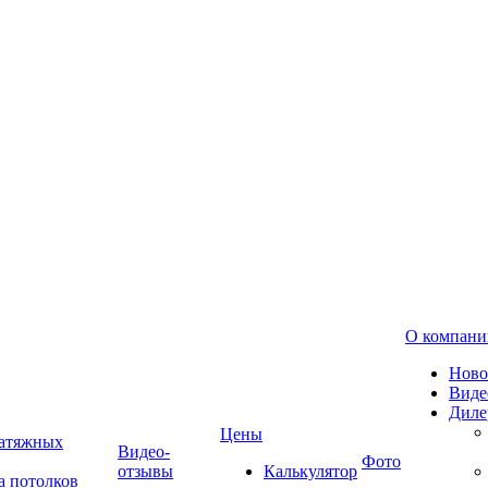
О компани
Ново
Виде
Диле
Цены
натяжных
Видео-
Фото
отзывы
Калькулятор
а потолков