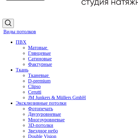
Виды потолков
ПВХ
Матовые
Глянцевые
Сатиновые
Фактурные
Ткань
Тканевые
D-premium
Clipso
Cerutti
JM Junkers & Müllers GmbH
Эксклюзивные потолки
Фотопечать
Двухуровневые
Многоуровневые
3D-потолки
Звездное небо
Double Vision