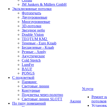
Cerutti
JM Junkers & Müllers GmbH
Эксклюзивные потолки
Фотопечать
Двухуровневые
Многоуровневые
3D-потолки
Звездное небо
Double Vision
TEQTUM KM2
Теневые - Euro Kraab
Бесщелевые - Kraab
Резные - Apply
Акустические
Cold Stretch
LumFer
BAUF
PONGS
С подсветкой
Парящие
Световые линии
Услуги
Контурные
Подсветка через полотно
Ремонт 
Световые линии SLOTT
Акции
потолков
По типу помещений
Установк