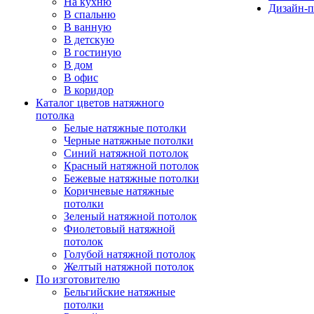
На кухню
Дизайн-п
В спальню
В ванную
В детскую
В гостиную
В дом
В офис
В коридор
Каталог цветов натяжного
потолка
Белые натяжные потолки
Черные натяжные потолки
Синий натяжной потолок
Красный натяжной потолок
Бежевые натяжные потолки
Коричневые натяжные
потолки
Зеленый натяжной потолок
Фиолетовый натяжной
потолок
Голубой натяжной потолок
Желтый натяжной потолок
По изготовителю
Бельгийские натяжные
потолки