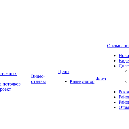
О компани
Ново
Виде
Диле
Цены
натяжных
Видео-
Фото
отзывы
Калькулятор
а потолков
роект
Рекв
Райо
Райо
Отз