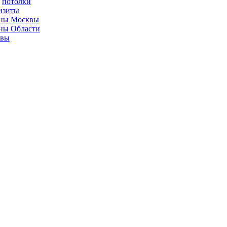
потолки
изиты
ны Москвы
ны Области
ывы